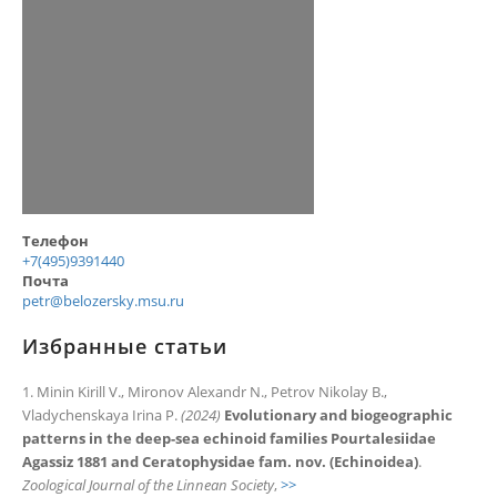
Телефон
+7(495)9391440
Почта
petr@belozersky.msu.ru
Избранные статьи
Minin Kirill V., Mironov Alexandr N., Petrov Nikolay B.,
Vladychenskaya Irina P.
(2024)
Evolutionary and biogeographic
patterns in the deep-sea echinoid families Pourtalesiidae
Agassiz 1881 and Ceratophysidae fam. nov. (Echinoidea)
.
Zoological Journal of the Linnean Society
,
>>