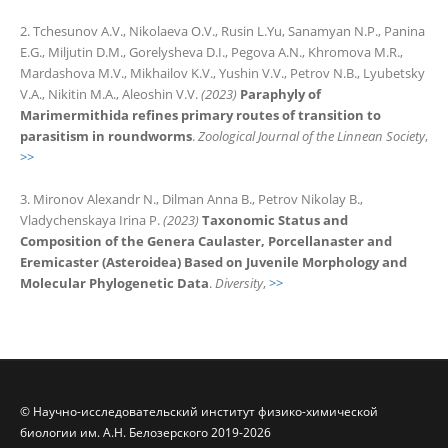
Tchesunov A.V., Nikolaeva O.V., Rusin L.Yu, Sanamyan N.P., Panina
E.G., Miljutin D.M., Gorelysheva D.I., Pegova A.N., Khromova M.R.,
Mardashova M.V., Mikhailov K.V., Yushin V.V., Petrov N.B., Lyubetsky
V.A., Nikitin M.A., Aleoshin V.V.
(2023)
Paraphyly of
Marimermithida refines primary routes of transition to
parasitism in roundworms
.
Zoological Journal of the Linnean Society
,
>>
Mironov Alexandr N., Dilman Anna B., Petrov Nikolay B.,
Vladychenskaya Irina P.
(2023)
Taxonomic Status and
Composition of the Genera Caulaster, Porcellanaster and
Eremicaster (Asteroidea) Based on Juvenile Morphology and
Molecular Phylogenetic Data
.
Diversity
,
>>
© Научно-исследовательский институт физико-химической
биологии им. А.Н. Белозерского 2019-2026