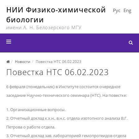
НИИ Физико-химической
Рус
Eng
биологии
имени А. Н. Белозерского МГУ
ГЛАВНАЯ
Новости
Повестка НТС 06.02.2023
Повестка НТС 06.02.2023
СТРУКТУРА ИНСТИТУТА
НОВОСТИ
6 февраля (понедельник) в Институте состоится очередное
МЕРОПРИЯТИЯ
заседание Научно-технического семинара (НТС). На повестке:
ДОКУМЕНТЫ
1. Организационные вопросы.
2. Отчетный доклад к.х.н., в.н.с. отдела изотопного анализа В.Г.
КОНТАКТЫ
Петрова о работе отдела.
ССЫЛКИ
3. Отчетный доклад зав. лабораторией гемопротеидов отдела