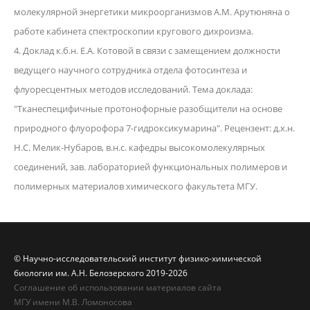
молекулярной энергетики микроорганизмов А.М. Арутюняна о
работе кабинета спектроскопии кругового дихроизма.
4. Доклад к.б.н. Е.А. Котовой в связи с замещением должности
ведущего научного сотрудника отдела фотосинтеза и
флуоресцентных методов исследований. Тема доклада:
"Тканеспецифичные протонофорные разобщители на основе
природного флуорофора 7-гидроксикумарина". Рецензент: д.х.н.
Н.С. Мелик-Нубаров, в.н.с. кафедры высокомолекулярных
соединений, зав. лабораторией функциональных полимеров и
полимерных материалов химического факультета МГУ.
© Научно-исследовательский институт физико-химической
биологии им. А.Н. Белозерского 2019-2026
Соглашение об использовании материалов сайта
МГУ имени М.В. Ломоносова